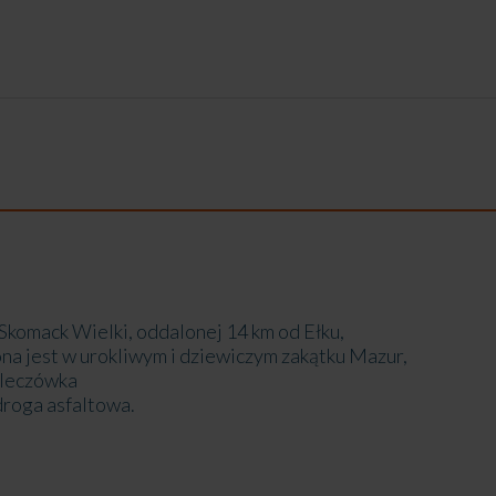
Skomack Wielki, oddalonej 14 km od Ełku,
a jest w urokliwym i dziewiczym zakątku Mazur,
Mleczówka
droga asfaltowa.