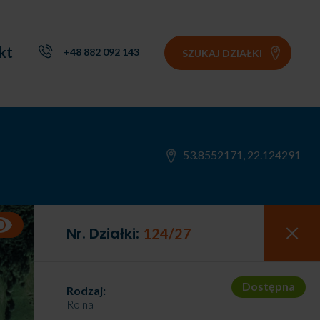
kt
+48 882 092 143
SZUKAJ DZIAŁKI
53.8552171, 22.124291
Nr. Działki:
124/27
Dostępna
Rodzaj:
Rolna