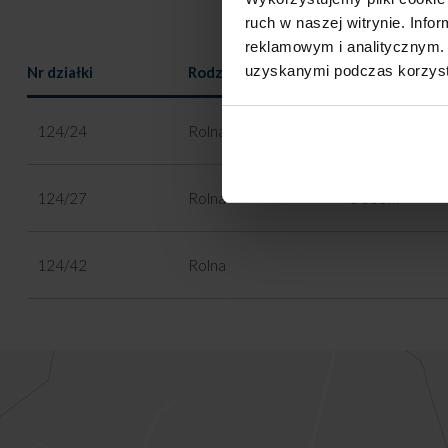
ruch w naszej witrynie. Inf
reklamowym i analitycznym. 
uzyskanymi podczas korzysta
Nr działki
Rodzaj
Powierzchnia
2
124/24
Rolna
3 240m
2
124/27
Rolna
3 000m
124/42
Rolna