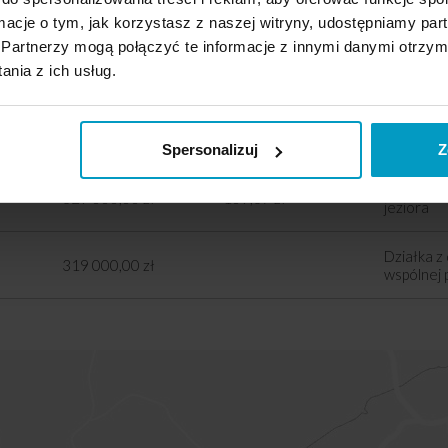
ormacje o tym, jak korzystasz z naszej witryny, udostępniamy p
Partnerzy mogą połączyć te informacje z innymi danymi otrzym
2
nia z ich usług.
Cena
Cena m
Dostęp d
Działka z 
379 000,00 zł
116,98 zł
jeziora
Spersonalizuj
Z
Działka z 
329 000,00 zł
109,67 zł
jeziora
Działka z
319 000,00 zł
wspólnej 
LOKALIZACJA