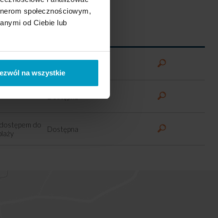
artnerom społecznościowym,
anymi od Ciebie lub
o jeziora
Status
linią brzegową
Dostępna
ezwól na wszystkie
linią brzegową
Dostępna
 dostępem do
Dostępna
plaży